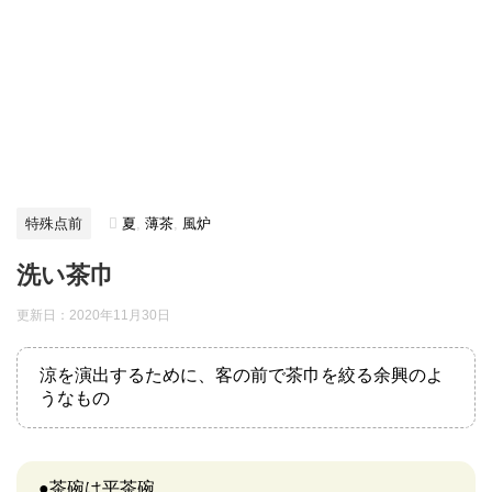
特殊点前
夏
,
薄茶
,
風炉
洗い茶巾
更新日：
2020年11月30日
涼を演出するために、客の前で茶巾を絞る余興のよ
うなもの
●茶碗は平茶碗。