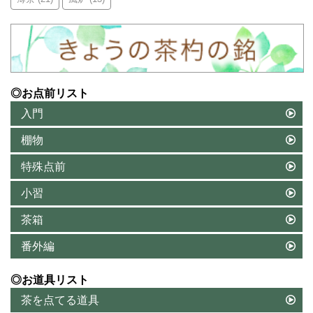
◎お点前リスト
入門
棚物
特殊点前
小習
茶箱
番外編
◎お道具リスト
茶を点てる道具