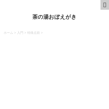
茶の湯おぼえがき
ホーム
>
入門
>
特殊点前
>