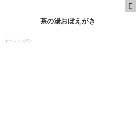
茶の湯おぼえがき
ホーム
>
入門
>