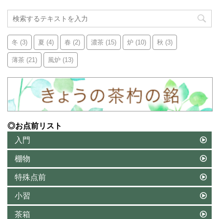
冬
(3)
夏
(4)
春
(2)
濃茶
(15)
炉
(10)
秋
(3)
薄茶
(21)
風炉
(13)
◎お点前リスト
入門
棚物
特殊点前
小習
茶箱