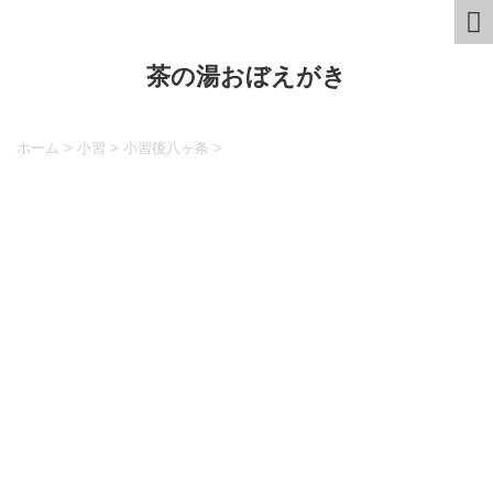
茶の湯おぼえがき
ホーム
>
小習
>
小習後八ヶ条
>