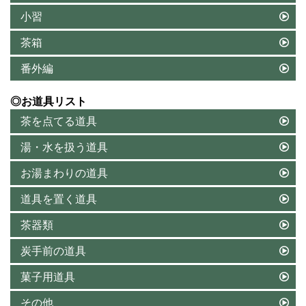
小習
茶箱
番外編
◎お道具リスト
茶を点てる道具
湯・水を扱う道具
お湯まわりの道具
道具を置く道具
茶器類
炭手前の道具
菓子用道具
その他