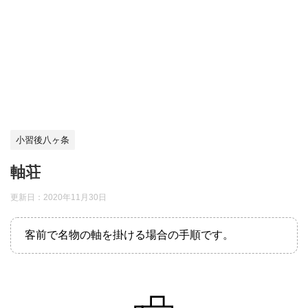
小習後八ヶ条
軸荘
更新日：
2020年11月30日
客前で名物の軸を掛ける場合の手順です。