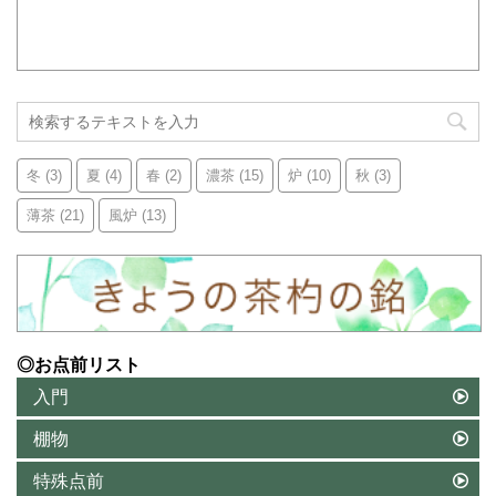
冬
(3)
夏
(4)
春
(2)
濃茶
(15)
炉
(10)
秋
(3)
薄茶
(21)
風炉
(13)
◎お点前リスト
入門
棚物
特殊点前