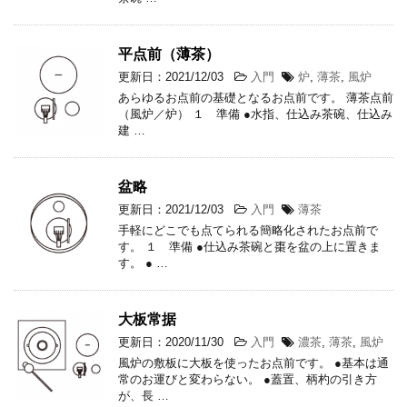
平点前（薄茶）
更新日：2021/12/03
入門
炉
,
薄茶
,
風炉
あらゆるお点前の基礎となるお点前です。 薄茶点前
（風炉／炉） １ 準備 ●水指、仕込み茶碗、仕込み
建 …
盆略
更新日：2021/12/03
入門
薄茶
手軽にどこでも点てられる簡略化されたお点前で
す。 １ 準備 ●仕込み茶碗と棗を盆の上に置きま
す。 ● …
大板常据
更新日：2020/11/30
入門
濃茶
,
薄茶
,
風炉
風炉の敷板に大板を使ったお点前です。 ●基本は通
常のお運びと変わらない。 ●蓋置、柄杓の引き方
が、長 …