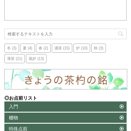
冬
(3)
夏
(4)
春
(2)
濃茶
(15)
炉
(10)
秋
(3)
薄茶
(21)
風炉
(13)
◎お点前リスト
入門
棚物
特殊点前