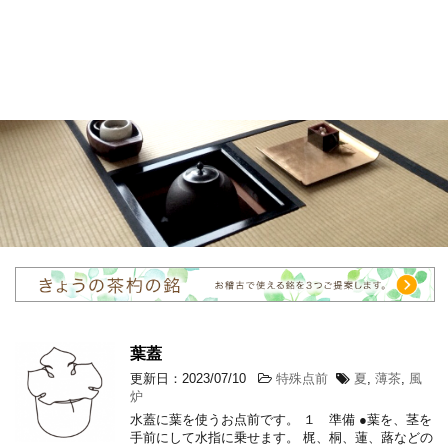
葉蓋
更新日：2023/07/10
特殊点前
夏
,
薄茶
,
風
炉
水蓋に葉を使うお点前です。 １ 準備 ●葉を、茎を
手前にして水指に乗せます。 梶、桐、蓮、蕗などの