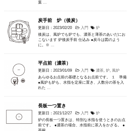
葉 …
炭手前 炉（後炭）
更新日：2023/02/20
入門
炉
後炭は、風炉でも炉でも、濃茶と薄茶のあいだにお
こないます 炉後炭手前 仕込み ●炭斗は図のよう
に。※ …
平点前（濃茶）
更新日：2023/01/09
入門
濃茶
,
炉
,
風炉
あらゆるお点前の基礎となるお点前です。 １ 準備
●風炉も炉も、水指を定座に置き、人数分の茶を入
れた …
長板一つ置き
更新日：2021/12/27
入門
炉
炉の長板一つ置きは、特別な水指を使うときのお点
前です。 ●濃茶の場合、水指前に茶入をかざる。 ●
茶碗 …