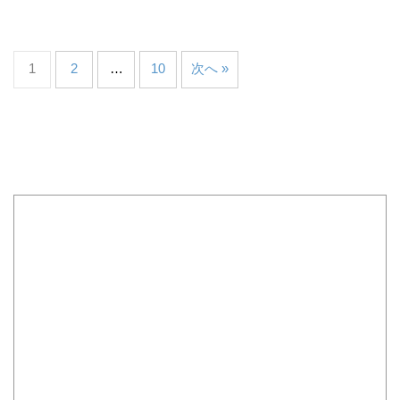
1
2
…
10
次へ »