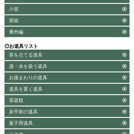
小習
茶箱
番外編
◎お道具リスト
茶を点てる道具
湯・水を扱う道具
お湯まわりの道具
道具を置く道具
茶器類
炭手前の道具
菓子用道具