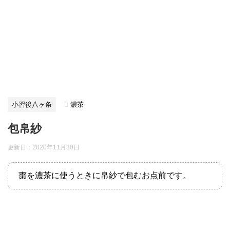
小習後八ヶ条
濃茶
包帛紗
更新日：
2020年11月30日
棗を濃茶に使うときに帛紗で包むお点前です。