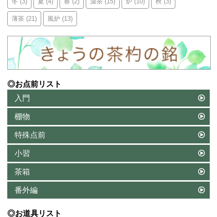
冬
(3)
夏
(4)
春
(2)
濃茶
(15)
炉
(10)
秋
(3)
薄茶
(21)
風炉
(13)
◎お点前リスト
入門
棚物
特殊点前
小習
茶箱
番外編
◎お道具リスト