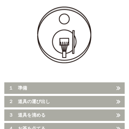
１ 準備
２ 道具の運び出し
３ 道具を清める
４ お茶を点てる