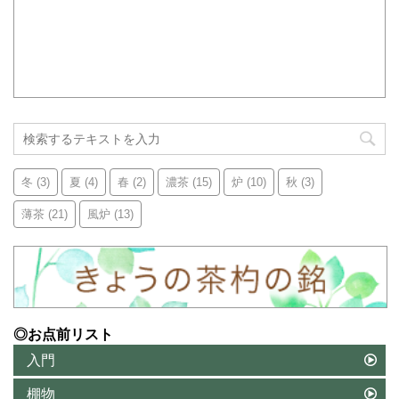
冬
(3)
夏
(4)
春
(2)
濃茶
(15)
炉
(10)
秋
(3)
薄茶
(21)
風炉
(13)
◎お点前リスト
入門
棚物