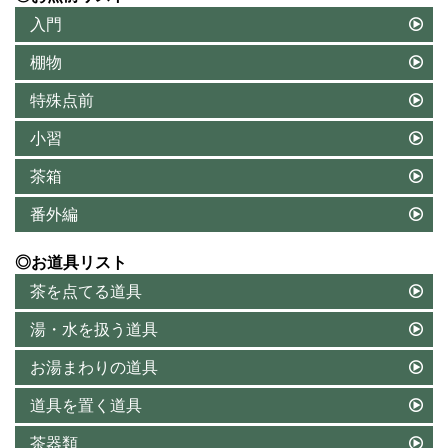
入門
棚物
特殊点前
小習
茶箱
番外編
◎お道具リスト
茶を点てる道具
湯・水を扱う道具
お湯まわりの道具
道具を置く道具
茶器類