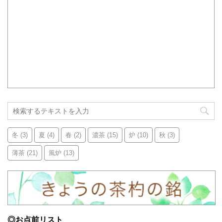
冬
(3)
夏
(4)
春
(2)
濃茶
(15)
炉
(10)
秋
(3)
薄茶
(21)
風炉
(13)
◎お点前リスト