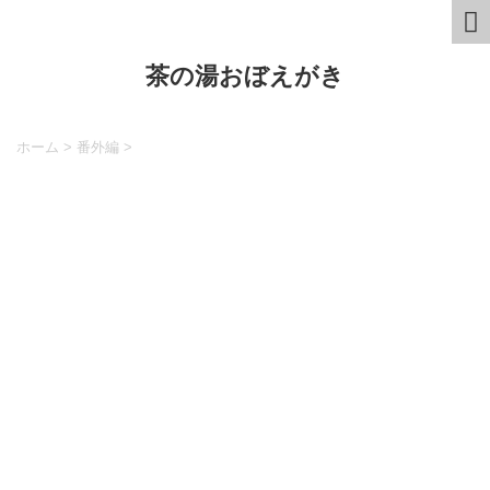
茶の湯おぼえがき
ホーム
>
番外編
>