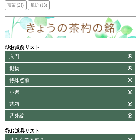
薄茶
(21)
風炉
(13)
◎お点前リスト
入門
棚物
特殊点前
小習
茶箱
番外編
◎お道具リスト
茶を点てる道具