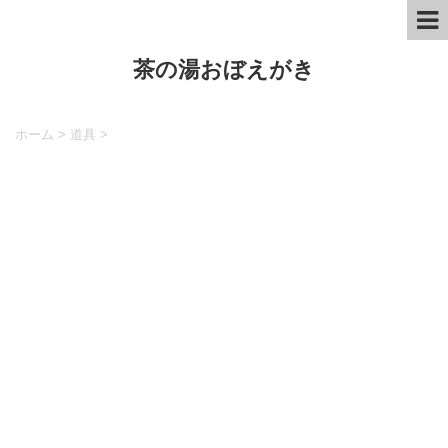
茶の湯おぼえがき
ホーム
>
道具
>