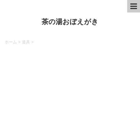
茶の湯おぼえがき
ホーム
>
道具
>