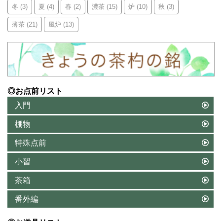
冬
(3)
夏
(4)
春
(2)
濃茶
(15)
炉
(10)
秋
(3)
薄茶
(21)
風炉
(13)
◎お点前リスト
入門
棚物
特殊点前
小習
茶箱
番外編