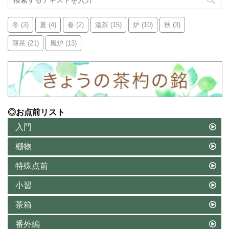
冬
(3)
夏
(4)
春
(2)
濃茶
(15)
炉
(10)
秋
(3)
薄茶
(21)
風炉
(13)
◎お点前リスト
入門
棚物
特殊点前
小習
茶箱
番外編