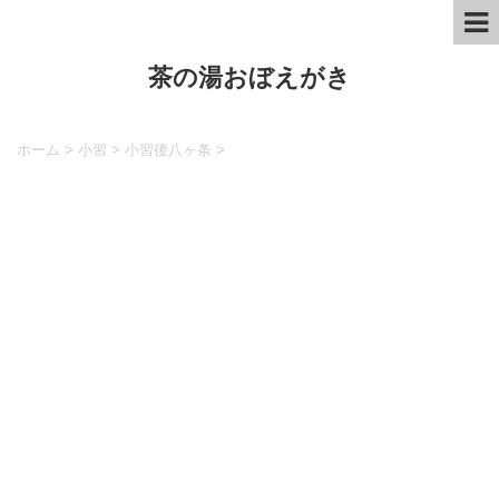
茶の湯おぼえがき
ホーム
>
小習
>
小習後八ヶ条
>