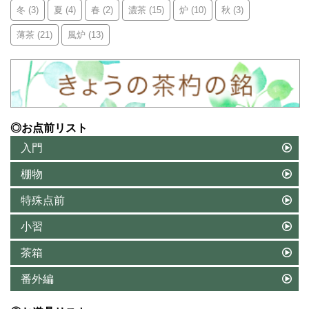
冬
(3)
夏
(4)
春
(2)
濃茶
(15)
炉
(10)
秋
(3)
薄茶
(21)
風炉
(13)
◎お点前リスト
入門
棚物
特殊点前
小習
茶箱
番外編