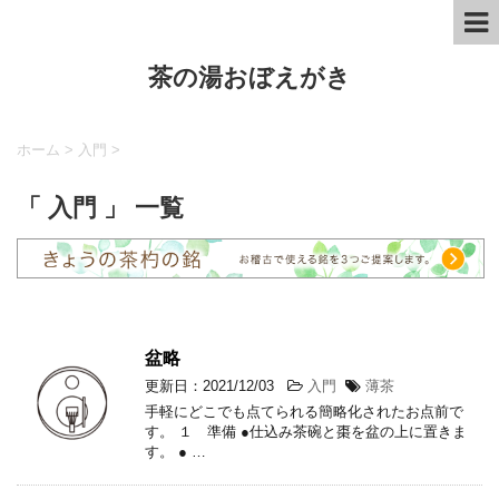
茶の湯おぼえがき
ホーム
>
入門
>
「 入門 」 一覧
盆略
更新日：2021/12/03
入門
薄茶
手軽にどこでも点てられる簡略化されたお点前で
す。 １ 準備 ●仕込み茶碗と棗を盆の上に置きま
す。 ● …