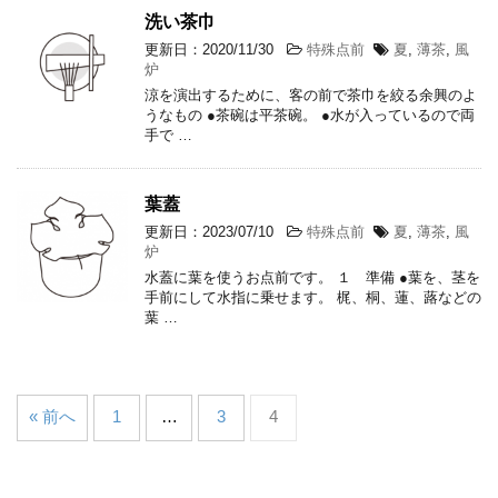
洗い茶巾
更新日：2020/11/30
特殊点前
夏
,
薄茶
,
風
炉
涼を演出するために、客の前で茶巾を絞る余興のよ
うなもの ●茶碗は平茶碗。 ●水が入っているので両
手で …
葉蓋
更新日：2023/07/10
特殊点前
夏
,
薄茶
,
風
炉
水蓋に葉を使うお点前です。 １ 準備 ●葉を、茎を
手前にして水指に乗せます。 梶、桐、蓮、蕗などの
葉 …
« 前へ
1
…
3
4