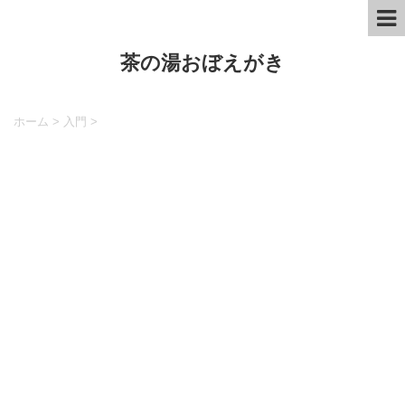
茶の湯おぼえがき
ホーム
>
入門
>