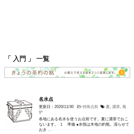
「 入門 」 一覧
名水点
更新日：2020/11/30
特殊点前
夏
,
濃茶
,
風
炉
各地にある名水を使うお点前です。夏に濃茶でおこ
ないます。 １ 準備 ●水指は木地の釣瓶。湿らせて
おき …