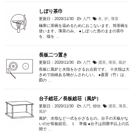
しぼり茶巾
更新日：2020/11/30
入門
冬
,
炉
,
薄茶
極寒に茶碗を温めるためにおこないます。筒茶碗を
使います。薄茶のみ。 ●しぼった形のままの茶巾
を、端を …
長板二つ置き
更新日：2020/11/30
入門
濃茶
,
薄茶
,
風炉
長板に風炉と水指をかざるお点前です。 ※水指は大
きめで由緒ある物がふさわしい。 ●蓋置（竹）は、
図の …
台子総荘／長板総荘（風炉）
更新日：2020/11/30
入門
,
棚物
濃茶
,
薄茶
,
風炉
風炉、水指など一式をかざるもの。台子の天板がな
いのが長板総荘。 １ 準備 ●台子は四畳半以上の広
間で …