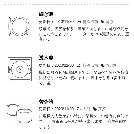
続き薄
更新日：2020/11/30
特殊点前
薄茶
茶事で、後炭を省き、濃茶のあとすぐに薄茶点前を
おこなうことです。 １ きっかけ ●濃茶のあと、正
客か …
透木釜
更新日：2020/11/30
特殊点前
春
,
炉
風炉に移る直前の四月下旬に、なるべく火をお客様
に見せないために使います。 透木をとる ●炭手前
で、釜 …
替茶碗
更新日：2020/11/30
入門
薄茶
お客様の人数が多い時に、茶碗を二つ使うお点前で
す。 ・替茶碗は半東が持ち出します。 ◎主茶碗で
しまう …