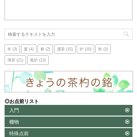
冬
(3)
夏
(4)
春
(2)
濃茶
(15)
炉
(10)
秋
(3)
薄茶
(21)
風炉
(13)
◎お点前リスト
入門
棚物
特殊点前