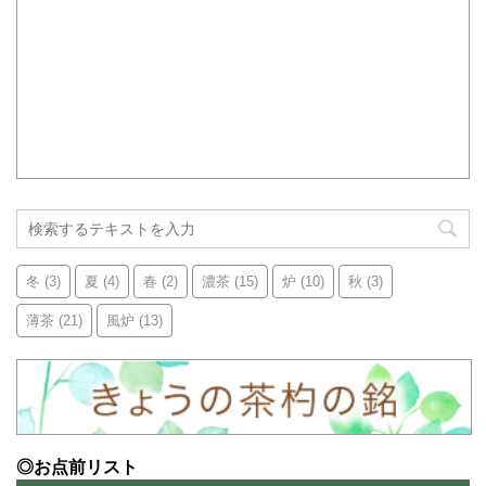
冬
(3)
夏
(4)
春
(2)
濃茶
(15)
炉
(10)
秋
(3)
薄茶
(21)
風炉
(13)
◎お点前リスト