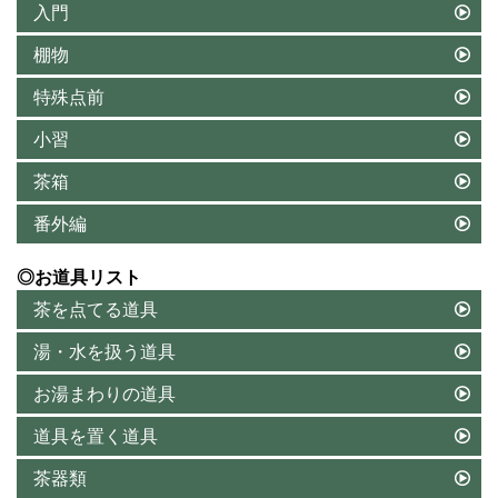
入門
棚物
特殊点前
小習
茶箱
番外編
◎お道具リスト
茶を点てる道具
湯・水を扱う道具
お湯まわりの道具
道具を置く道具
茶器類