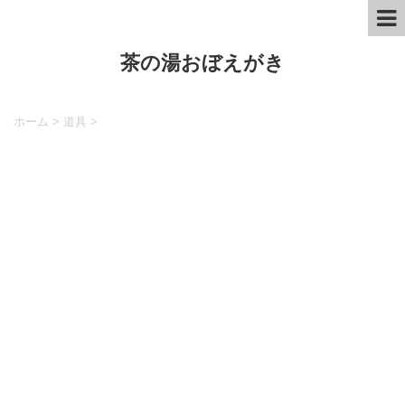
茶の湯おぼえがき
ホーム
>
道具
>