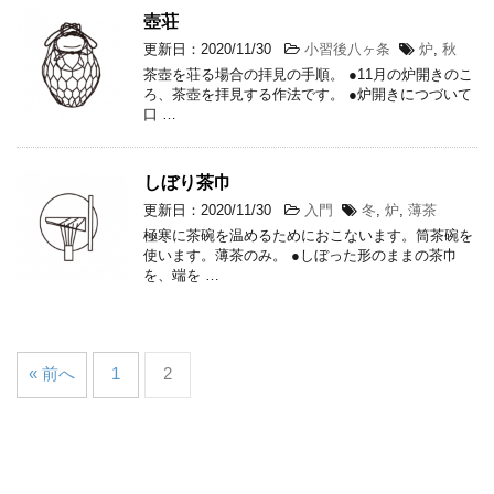
壺荘
更新日：2020/11/30
小習後八ヶ条
炉
,
秋
茶壺を荘る場合の拝見の手順。 ●11月の炉開きのこ
ろ、茶壺を拝見する作法です。 ●炉開きにつづいて
口 …
しぼり茶巾
更新日：2020/11/30
入門
冬
,
炉
,
薄茶
極寒に茶碗を温めるためにおこないます。筒茶碗を
使います。薄茶のみ。 ●しぼった形のままの茶巾
を、端を …
« 前へ
1
2