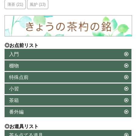
薄茶
(21)
風炉
(13)
◎お点前リスト
入門
棚物
特殊点前
小習
茶箱
番外編
◎お道具リスト
茶を点てる道具