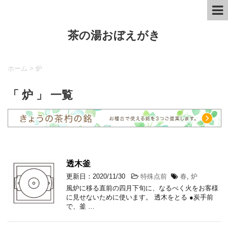
茶の湯おぼえがき
ホーム
>
炉
「 炉 」 一覧
透木釜
更新日：2020/11/30
特殊点前
春
,
炉
風炉に移る直前の四月下旬に、なるべく火をお客様
に見せないために使います。 透木をとる ●炭手前
で、釜 …