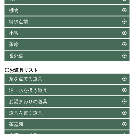
棚物
特殊点前
小習
茶箱
番外編
◎お道具リスト
茶を点てる道具
湯・水を扱う道具
お湯まわりの道具
道具を置く道具
茶器類