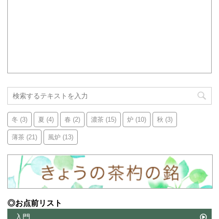
冬
(3)
夏
(4)
春
(2)
濃茶
(15)
炉
(10)
秋
(3)
薄茶
(21)
風炉
(13)
◎お点前リスト
入門