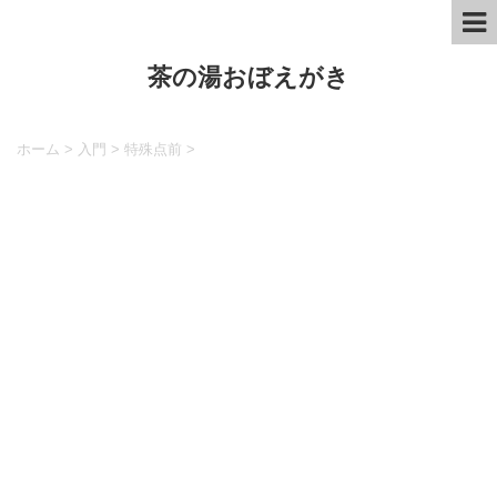
茶の湯おぼえがき
ホーム
>
入門
>
特殊点前
>