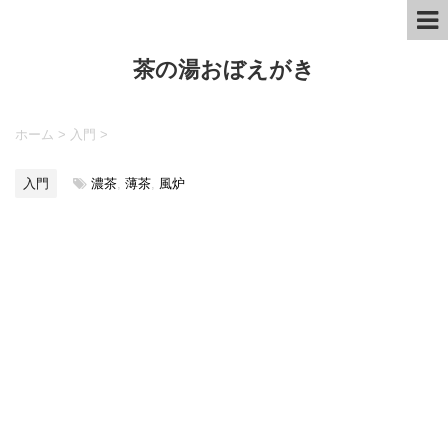
茶の湯おぼえがき
ホーム
>
入門
>
入門
濃茶
,
薄茶
,
風炉