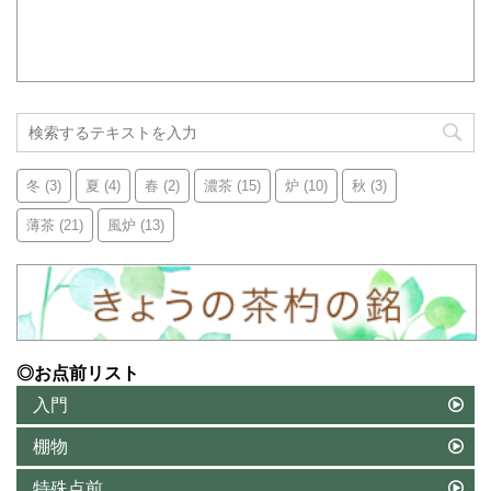
冬
(3)
夏
(4)
春
(2)
濃茶
(15)
炉
(10)
秋
(3)
薄茶
(21)
風炉
(13)
◎お点前リスト
入門
棚物
特殊点前