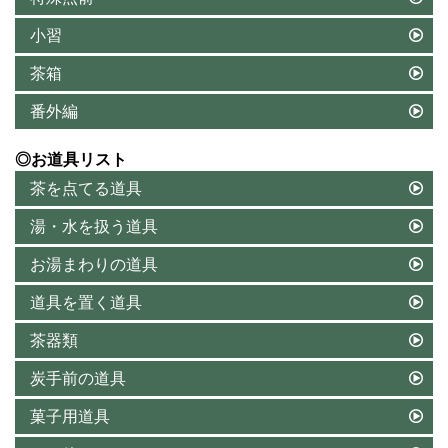
小習
茶箱
番外編
◎お道具リスト
茶を点てる道具
湯・水を扱う道具
お湯まわりの道具
道具を置く道具
茶器類
炭手前の道具
菓子用道具