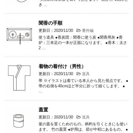
き …
聞香の手順
更新日：2020/11/30
番外編
使う道具 ●香炭団：聞香に使う炭 ●聞香用灰 ●香
炉：三本足の一本が正面になります。 ●香木：太さ
2 …
着物の着付け（男性）
更新日：2020/11/30
道具
帯 ※イラストは着ている本人から見た視点です。 ●
帯の右側を40cmほど半分に折って細くします。 ●
…
蓋置
更新日：2020/11/30
道具
釜の蓋を置くためのもの。柄杓を引くときにも使い
ます。 竹の蓋置 ●炉用は、節が中程にあるもの。 ●