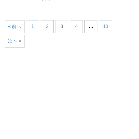
« 前へ
1
2
3
4
…
10
次へ »