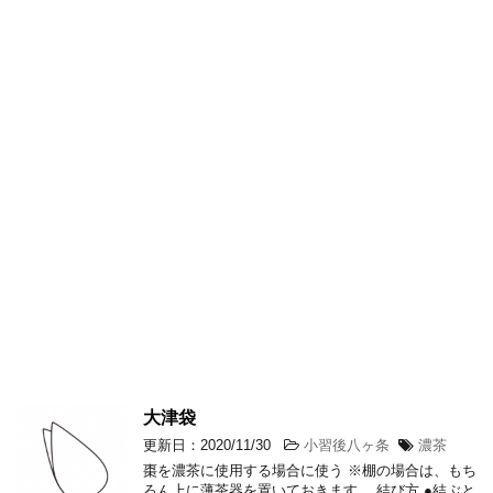
大津袋
更新日：2020/11/30
小習後八ヶ条
濃茶
棗を濃茶に使用する場合に使う ※棚の場合は、もち
ろん上に薄茶器を置いておきます。 結び方 ●結ぶと