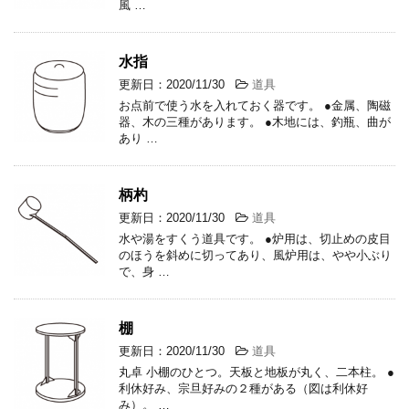
風 …
水指
更新日：2020/11/30
道具
お点前で使う水を入れておく器です。 ●金属、陶磁
器、木の三種があります。 ●木地には、釣瓶、曲が
あり …
柄杓
更新日：2020/11/30
道具
水や湯をすくう道具です。 ●炉用は、切止めの皮目
のほうを斜めに切ってあり、風炉用は、やや小ぶり
で、身 …
棚
更新日：2020/11/30
道具
丸卓 小棚のひとつ。天板と地板が丸く、二本柱。 ●
利休好み、宗旦好みの２種がある（図は利休好
み）。 …