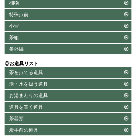
棚物
特殊点前
小習
茶箱
番外編
◎お道具リスト
茶を点てる道具
湯・水を扱う道具
お湯まわりの道具
道具を置く道具
茶器類
炭手前の道具