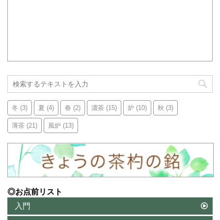
冬
(3)
夏
(4)
春
(2)
濃茶
(15)
炉
(10)
秋
(3)
薄茶
(21)
風炉
(13)
◎お点前リスト
入門