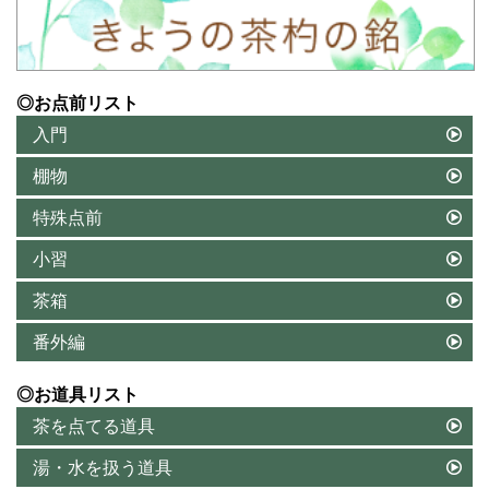
◎お点前リスト
入門
棚物
特殊点前
小習
茶箱
番外編
◎お道具リスト
茶を点てる道具
湯・水を扱う道具