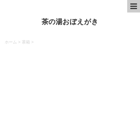
茶の湯おぼえがき
ホーム
>
茶箱
>