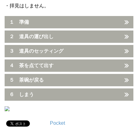
・拝見はしません。
１ 準備
２ 道具の運び出し
３ 道具のセッティング
４ 茶を点てて出す
５ 茶碗が戻る
６ しまう
Pocket